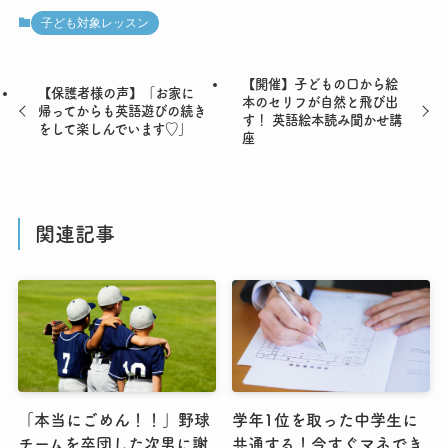
子ども対象レッスン
【開催】子どもの口から絵
【保護者様の声】「お家に
本のセリフが自然と飛び出
帰ってからも英語遊びの続き
す！ 英語絵本読み聞かせ講
をして楽しんでいます♡」
座
関連記事
「本当にごめん！！」野球
学年1位を取った中学生に
チームを卒団した次男に謝
共通する！今すぐマネでき